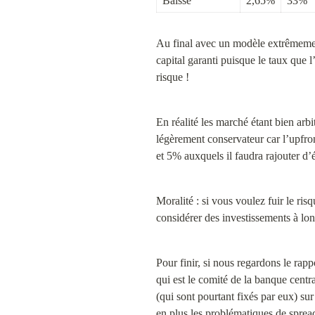
Baisse
2,65%
33%
Au final avec un modèle extrêmemen
capital garanti puisque le taux que l
risque !
En réalité les marché étant bien arbi
légèrement conservateur car l’upfron
et 5% auxquels il faudra rajouter d’
Moralité : si vous voulez fuir le ris
considérer des investissements à lon
Pour finir, si nous regardons le rap
qui est le comité de la banque centra
(qui sont pourtant fixés par eux) su
en plus les problématiques de spre