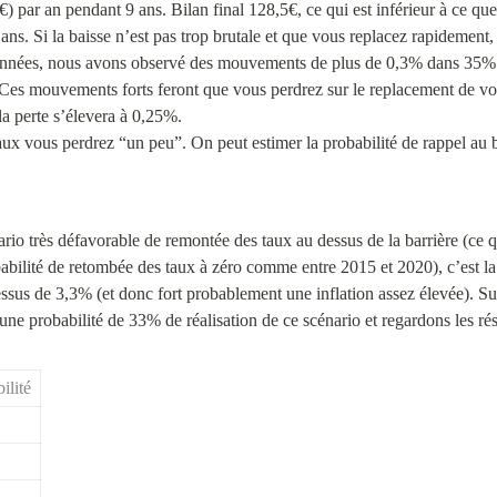
) par an pendant 9 ans. Bilan final 128,5€, ce qui est inférieur à ce que
ns. Si la baisse n’est pas trop brutale et que vous replacez rapidement, 
es années, nous avons observé des mouvements de plus de 0,3% dans 35%
es mouvements forts feront que vous perdrez sur le replacement de votr
a perte s’élevera à 0,25%.

taux vous perdrez “un peu”. On peut estimer la probabilité de rappel au
rio très défavorable de remontée des taux au dessus de la barrière (ce q
babilité de retombée des taux à zéro comme entre 2015 et 2020), c’est la
ssus de 3,3% (et donc fort probablement une inflation assez élevée). Sur l
une probabilité de 33% de réalisation de ce scénario et regardons les rés
ilité