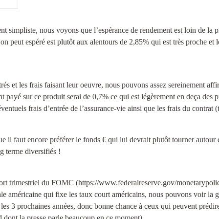
t simpliste, nous voyons que l’espérance de rendement est loin de la 
’on peut espéré est plutôt aux alentours de 2,85% qui est très proche et 
trés et les frais faisant leur oeuvre, nous pouvons assez sereinement aff
t payé sur ce produit serai de 0,7% ce qui est légèrement en deça des p
éventuels frais d’entrée de l’assurance-vie ainsi que les frais du contrat
que il faut encore préférer le fonds € qui lui devrait plutôt tourner autou
g terme diversifiés !
port trimestriel du FOMC (
https://www.federalreserve.gov/monetarypoli
le américaine qui fixe les taux court américains, nous pouvons voir la gr
r les 3 prochaines années, donc bonne chance à ceux qui peuvent prédire
ad dont la presse parle beaucoup en ce moment)