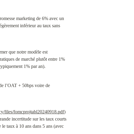
promesse marketing de 6% avec un 
légèrement inférieur au taux sans 
irmer que notre modèle est 
ratiques de marché plutôt entre 1% 
 (typiquement 1% par an).
r de l’OAT + 50bps voire de 
cy/files/fomcprojtabl20240918.pdf
) 
ande incertitude sur les taux courts 
 le taux à 10 ans dans 5 ans (avec 